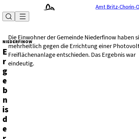
Zur Startseite des
es
Amt
Britz-Chorin-
Menü
Suche
Suchbegriff:
Die Einwohner der Gemeinde Niederfinow haben s
Niederfinow
mehrheitlich gegen die Errichtung einer Photovolt
E
:
Freiflächenanlage entschieden. Das Ergebnis war
r
eindeutig.
g
e
b
n
is
d
e
r