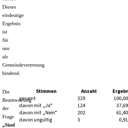
Dieses
eindeutige
Ergebnis
ist
für
uns
als
Gemeindevertretung
bindend.
Stimmen
Anzahl
Ergebn
Die
gesamt
329
100,0
Beantwortung
davon mit „Ja“
124
37,6
der
davon mit „Nein“
202
61,4
Frage
davon ungültig
3
0,9
„Sind