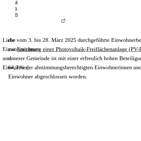
a
s
h
(externer Link)
Liebe
die vom 3. bis 28. März 2025 durchgeführte Einwohnerb
Einwohnerinnen
zur
Errichtung einer Photovoltaik-Freiflächenanlage (PV
und
unserer Gemeinde ist mit einer erfreulich hohen Beteilig
Einwohner,
64,3 % der abstimmungsberechtigten Einwohnerinnen un
Einwohner abgeschlossen worden.