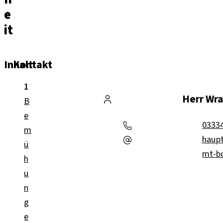
e
it
Inhalt
Kontakt
Herr Wr
B
e
Telefon:
0333
m
Mail:
haup
ü
mt-b
h
u
n
g
e