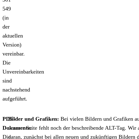
549
(in
der
aktuellen
Version)
vereinbar.
Die
Unvereinbarkeiten
sind
nachstehend
aufgeführt.
PDF-
Bilder und Grafiken:
Bei vielen Bildern und Grafiken a
Dokumente:
unserer Seite fehlt noch der beschreibende ALT-Tag. Wir 
Die
daran, zunächst bei allen neuen und zukünftigen Bildern 