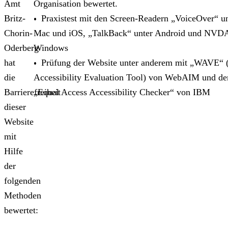
Amt
Organisation bewertet.
Britz-
Praxistest mit den Screen-Readern „VoiceOver“ u
Chorin-
Mac und iOS, „TalkBack“ unter Android und NVDA
Oderberg
Windows
hat
Prüfung der Website unter anderem mit „WAVE“
die
Accessibility Evaluation Tool) von WebAIM und d
Barrierefreiheit
„Equal Access Accessibility Checker“ von IBM
dieser
Website
mit
Hilfe
der
folgenden
Methoden
bewertet: