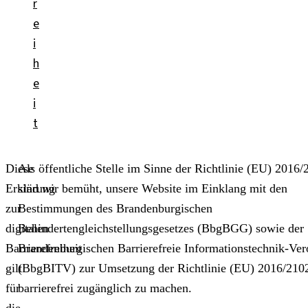
r
e
i
h
e
i
t
Diese
Als öffentliche Stelle im Sinne der Richtlinie (EU) 2016/
Erklärung
sind wir bemüht, unsere Website im Einklang mit den
zur
Bestimmungen des Brandenburgischen
digitalen
Behindertengleichstellungsgesetzes (BbgBGG) sowie der
Barrierefreiheit
Brandenburgischen Barrierefreie Informationstechnik-Ve
gilt
(BbgBITV) zur Umsetzung der Richtlinie (EU) 2016/210
für
barrierefrei zugänglich zu machen.
die