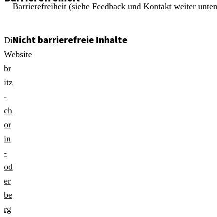
Barrierefreiheit (siehe Feedback und Kontakt weiter unten
Nicht barrierefreie Inhalte
Die
Website
br
itz
-
ch
or
in
-
od
er
be
rg