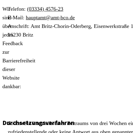
Wir
Telefon:
(03334) 4576-23
sind
E-Mail:
hauptamt@amt-bco.de
über
Anschrift: Amt Britz-Chorin-Oderberg, Eisenwerkstraße 1
jedes
16230 Britz
Feedback
zur
Barrierefreiheit
dieser
Website
dankbar:
Durchsetzungsverfahren
Sollten Sie innerhalb eines Zeitraums von drei Wochen ei
zufriedenstellende oder keine Antwort aus oben genannte